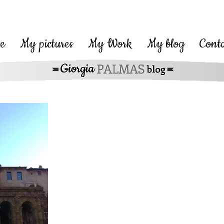
Giorgia Palmas Officcial Web Site - Giorgia Palmas Sito Ufficiale
e
My pictures
My Work
My blog
Cont