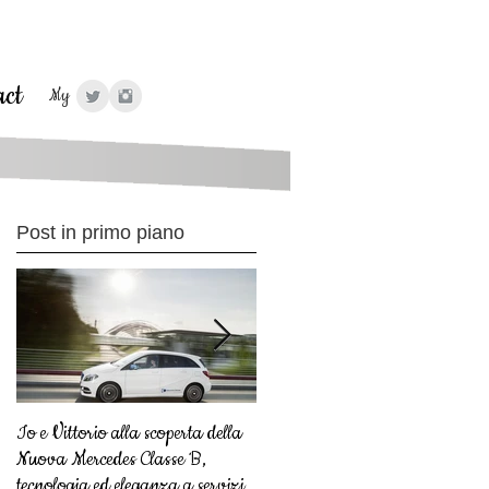
act
My
My
Post in primo piano
Io e Vittorio alla scoperta della
È tempo di... Expo
Nuova Mercedes Classe B,
tecnologia ed eleganza a servizio