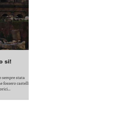
o si!
o sempre stata
e fossero castelli,
rici...