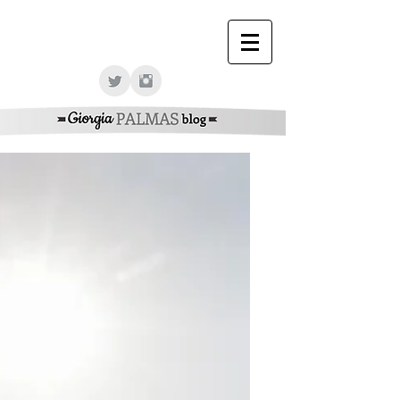
Giorgia Palmas Officcial Web Site - Giorgia Palmas
Sito Ufficiale