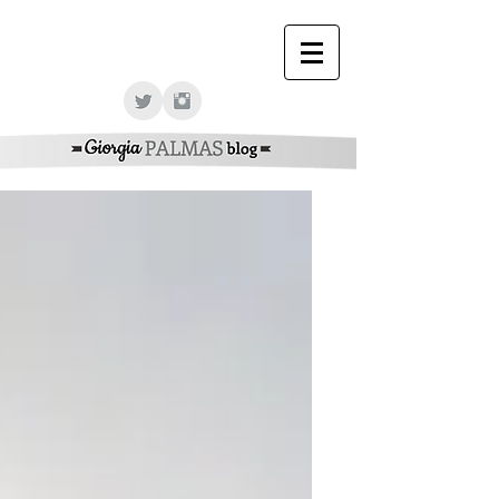
Giorgia Palmas Officcial Web Site - Giorgia Palmas
Sito Ufficiale